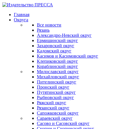
Главная
Округа
Все новости
Рязань
Александро-Невский округ
Ермишинский округ
Захаровский округ
Кадомский округ
Касимов и Касимовский округ
Клепиковский округ
Кораблинский округ
Милославский округ
Михайловский округ
Пителинский округ
Пронский округ
Путятинский округ
Рыбновский округ
Ряжский округ
Рязанский округ
Сапожковский округ
Сараевский округ
Сасово и Сасовский округ
Скопин и Скопинский округ