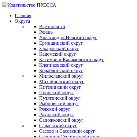
Главная
Округа
Все новости
Рязань
Александро-Невский округ
Ермишинский округ
Захаровский округ
Кадомский округ
Касимов и Касимовский округ
Клепиковский округ
Кораблинский округ
Милославский округ
Михайловский округ
Пителинский округ
Пронский округ
Путятинский округ
Рыбновский округ
Ряжский округ
Рязанский округ
Сапожковский округ
Сараевский округ
Сасово и Сасовский округ
Скопин и Скопинский округ