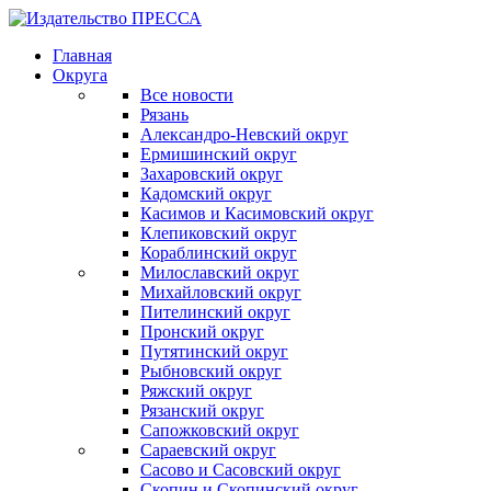
Главная
Округа
Все новости
Рязань
Александро-Невский округ
Ермишинский округ
Захаровский округ
Кадомский округ
Касимов и Касимовский округ
Клепиковский округ
Кораблинский округ
Милославский округ
Михайловский округ
Пителинский округ
Пронский округ
Путятинский округ
Рыбновский округ
Ряжский округ
Рязанский округ
Сапожковский округ
Сараевский округ
Сасово и Сасовский округ
Скопин и Скопинский округ