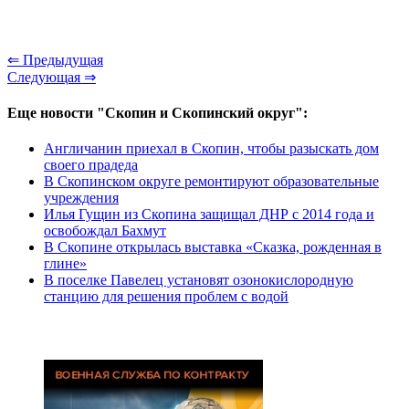
⇐ Предыдущая
Следующая ⇒
Еще новости "Скопин и Скопинский округ":
Англичанин приехал в Скопин, чтобы разыскать дом
своего прадеда
В Скопинском округе ремонтируют образовательные
учреждения
Илья Гущин из Скопина защищал ДНР с 2014 года и
освобождал Бахмут
В Скопине открылась выставка «Сказка, рожденная в
глине»
В поселке Павелец установят озонокислородную
станцию для решения проблем с водой