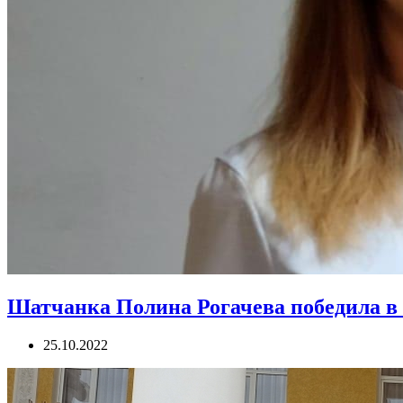
Шатчанка Полина Рогачева победила в
25.10.2022