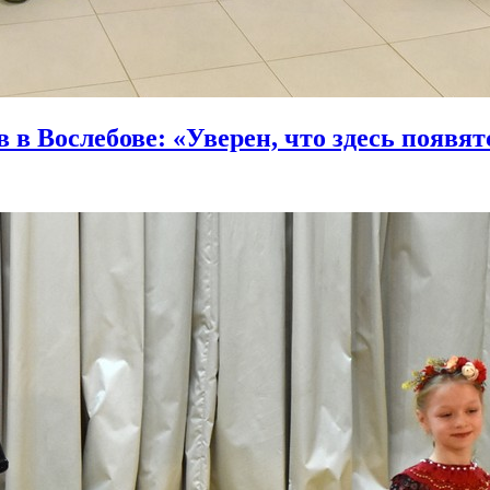
 в Вослебове: «Уверен, что здесь появят