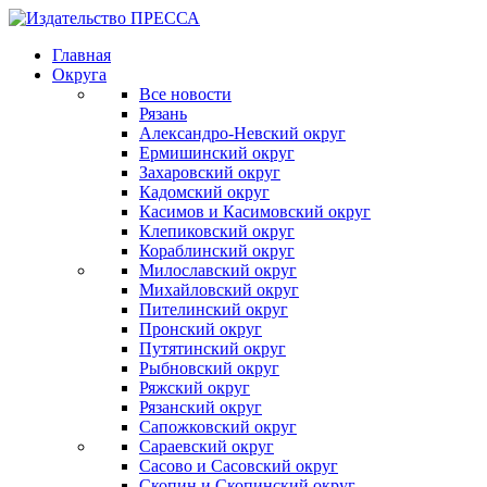
Главная
Округа
Все новости
Рязань
Александро-Невский округ
Ермишинский округ
Захаровский округ
Кадомский округ
Касимов и Касимовский округ
Клепиковский округ
Кораблинский округ
Милославский округ
Михайловский округ
Пителинский округ
Пронский округ
Путятинский округ
Рыбновский округ
Ряжский округ
Рязанский округ
Сапожковский округ
Сараевский округ
Сасово и Сасовский округ
Скопин и Скопинский округ