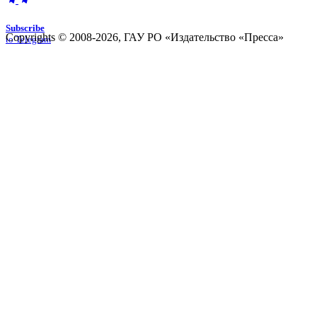
Subscribe
Copyrights © 2008-2026, ГАУ РО «Издательство «Пресса»
to Telegram