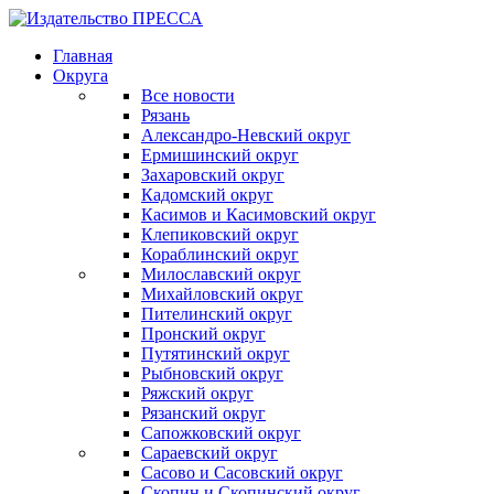
Главная
Округа
Все новости
Рязань
Александро-Невский округ
Ермишинский округ
Захаровский округ
Кадомский округ
Касимов и Касимовский округ
Клепиковский округ
Кораблинский округ
Милославский округ
Михайловский округ
Пителинский округ
Пронский округ
Путятинский округ
Рыбновский округ
Ряжский округ
Рязанский округ
Сапожковский округ
Сараевский округ
Сасово и Сасовский округ
Скопин и Скопинский округ