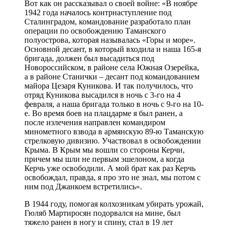
Вот как он рассказывал о своей войне: «В ноябре
1942 года началось контрнаступление под
Сталинградом, командование разработало план
операции по освобождению Таманского
полуострова, которая называлась «Горы и море».
Основной десант, в который входила и наша 165-я
бригада, должен был высадиться под
Новороссийском, в районе села Южная Озерейка,
а в районе Станички – десант под командованием
майора Цезаря Куникова. И так получилось, что
отряд Куникова высадился в ночь с 3-го на 4
февраля, а наша бригада только в ночь с 9-го на 10-
е. Во время боев на плацдарме я был ранен, а
после излечения направлен командиром
минометного взвода в армянскую 89-ю Таманскую
стрелковую дивизию. Участвовал в освобождении
Крыма. В Крым мы вошли со стороны Керчи,
причем мы шли не первым эшелоном, а когда
Керчь уже освободили. А мой брат как раз Керчь
освобождал, правда, я про это не знал, мы потом с
ним под Джанкоем встретились».
В 1944 году, помогая колхозникам убирать урожай,
Гюляб Мартиросян подорвался на мине, был
тяжело ранен в ногу и спину, стал в 19 лет