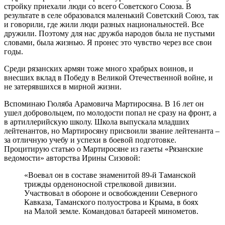
стройку приехали люди со всего Советского Союза. В
результате в селе образовался маленький Советский Союз, так
и говорили, где жили люди разных национальностей. Все
дружили. Поэтому для нас дружба народов была не пустыми
словами, была жизнью. Я пронес это чувство через все свои
годы.
Среди рязанских армян тоже много храбрых воинов, и
внесших вклад в Победу в Великой Отечественной войне, и
не затерявшихся в мирной жизни.
Вспоминаю Гюляба Арамовича Мартиросяна. В 16 лет он
ушел добровольцем, по молодости попал не сразу на фронт, а
в артиллерийскую школу. Школа выпускала младших
лейтенантов, но Мартиросяну присвоили звание лейтенанта –
за отличную учебу и успехи в боевой подготовке.
Процитирую статью о Мартиросяне из газеты «Рязанские
ведомости» авторства Ирины Сизовой:
«Воевал он в составе знаменитой 89-й Таманской
трижды орденоносной стрелковой дивизии.
Участвовал в обороне и освобождении Северного
Кавказа, Таманского полуострова и Крыма, в боях
на Малой земле. Командовал батареей минометов.