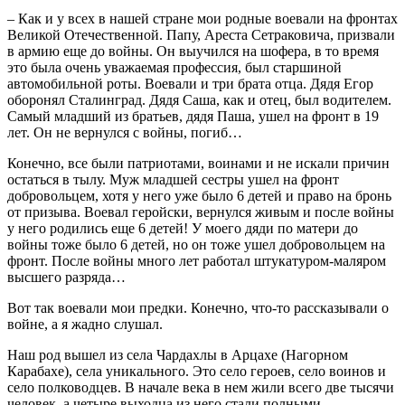
– Как и у всех в нашей стране мои родные воевали на фронтах
Великой Отечественной. Папу, Ареста Сетраковича, призвали
в армию еще до войны. Он выучился на шофера, в то время
это была очень уважаемая профессия, был старшиной
автомобильной роты. Воевали и три брата отца. Дядя Егор
оборонял Сталинград. Дядя Саша, как и отец, был водителем.
Самый младший из братьев, дядя Паша, ушел на фронт в 19
лет. Он не вернулся с войны, погиб…
Конечно, все были патриотами, воинами и не искали причин
остаться в тылу. Муж младшей сестры ушел на фронт
добровольцем, хотя у него уже было 6 детей и право на бронь
от призыва. Воевал геройски, вернулся живым и после войны
у него родились еще 6 детей! У моего дяди по матери до
войны тоже было 6 детей, но он тоже ушел добровольцем на
фронт. После войны много лет работал штукатуром-маляром
высшего разряда…
Вот так воевали мои предки. Конечно, что-то рассказывали о
войне, а я жадно слушал.
Наш род вышел из села Чардахлы в Арцахе (Нагорном
Карабахе), села уникального. Это село героев, село воинов и
село полководцев. В начале века в нем жили всего две тысячи
человек, а четыре выходца из него стали полными