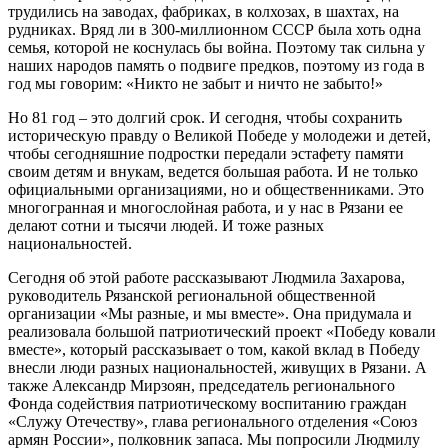
трудились на заводах, фабриках, в колхозах, в шахтах, на
рудниках. Вряд ли в 300-миллионном СССР была хоть одна
семья, которой не коснулась бы война. Поэтому так сильна у
наших народов память о подвиге предков, поэтому из года в
год мы говорим: «Никто не забыт и ничто не забыто!»
Но 81 год – это долгий срок. И сегодня, чтобы сохранить
историческую правду о Великой Победе у молодежи и детей,
чтобы сегодняшние подростки передали эстафету памяти
своим детям и внукам, ведется большая работа. И не только
официальными организациями, но и общественниками. Это
многогранная и многослойная работа, и у нас в Рязани ее
делают сотни и тысячи людей. И тоже разных
национальностей.
Сегодня об этой работе рассказывают Людмила Захарова,
руководитель Рязанской региональной общественной
организации «Мы разные, и мы вместе». Она придумала и
реализовала большой патриотический проект «Победу ковали
вместе», который рассказывает о том, какой вклад в Победу
внесли люди разных национальностей, живущих в Рязани. А
также Александр Мирзоян, председатель регионального
Фонда содействия патриотическому воспитанию граждан
«Служу Отечеству», глава регионального отделения «Союз
армян России», полковник запаса. Мы попросили Людмилу