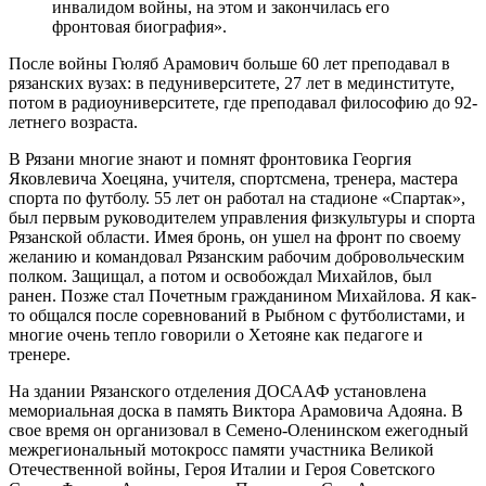
инвалидом войны, на этом и закончилась его
фронтовая биография».
После войны Гюляб Арамович больше 60 лет преподавал в
рязанских вузах: в педуниверситете, 27 лет в мединституте,
потом в радиоуниверситете, где преподавал философию до 92-
летнего возраста.
В Рязани многие знают и помнят фронтовика Георгия
Яковлевича Хоецяна, учителя, спортсмена, тренера, мастера
спорта по футболу. 55 лет он работал на стадионе «Спартак»,
был первым руководителем управления физкультуры и спорта
Рязанской области. Имея бронь, он ушел на фронт по своему
желанию и командовал Рязанским рабочим добровольческим
полком. Защищал, а потом и освобождал Михайлов, был
ранен. Позже стал Почетным гражданином Михайлова. Я как-
то общался после соревнований в Рыбном с футболистами, и
многие очень тепло говорили о Хетояне как педагоге и
тренере.
На здании Рязанского отделения ДОСААФ установлена
мемориальная доска в память Виктора Арамовича Адояна. В
свое время он организовал в Семено-Оленинском ежегодный
межрегиональный мотокросс памяти участника Великой
Отечественной войны, Героя Италии и Героя Советского