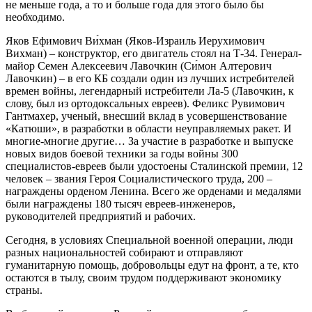
не меньше года, а то и больше года для этого было бы
необходимо.
Яков Ефимович Ви́хман (Яков-Израиль Иерухимович
Вихман) – конструктор, его двигатель стоял на Т-34. Генерал-
майор Семен Алексеевич Лавочкин (Си́мон Алтерович
Лавочкин) – в его КБ создали один из лучших истребителей
времен войны, легендарный истребители Ла-5 (Лавочкин, к
слову, был из ортодоксальных евреев). Феликс Рувимович
Гантмахер, ученый, внесший вклад в усовершенствование
«Катюши», в разработки в области неуправляемых ракет. И
многие-многие другие… За участие в разработке и выпуске
новых видов боевой техники за годы войны 300
специалистов-евреев были удостоены Сталинской премии, 12
человек – звания Героя Социалистического труда, 200 –
награждены орденом Ленина. Всего же орденами и медалями
были награждены 180 тысяч евреев-инженеров,
руководителей предприятий и рабочих.
Сегодня, в условиях Специальной военной операции, люди
разных национальностей собирают и отправляют
гуманитарную помощь, добровольцы едут на фронт, а те, кто
остаются в тылу, своим трудом поддерживают экономику
страны.