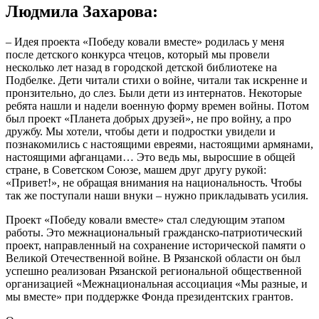
Людмила Захарова:
– Идея проекта «Победу ковали вместе» родилась у меня
после детского конкурса чтецов, который мы провели
несколько лет назад в городской детской библиотеке на
Подбелке. Дети читали стихи о войне, читали так искренне и
пронзительно, до слез. Были дети из интернатов. Некоторые
ребята нашли и надели военную форму времен войны. Потом
был проект «Планета добрых друзей», не про войну, а про
дружбу. Мы хотели, чтобы дети и подростки увидели и
познакомились с настоящими евреями, настоящими армянами,
настоящими афганцами… Это ведь мы, выросшие в общей
стране, в Советском Союзе, машем друг другу рукой:
«Привет!», не обращая внимания на национальность. Чтобы
так же поступали наши внуки – нужно прикладывать усилия.
Проект «Победу ковали вместе» стал следующим этапом
работы. Это межнациональный гражданско-патриотический
проект, направленный на сохранение исторической памяти о
Великой Отечественной войне. В Рязанской области он был
успешно реализован Рязанской региональной общественной
организацией «Межнациональная ассоциация «Мы разные, и
мы вместе» при поддержке Фонда президентских грантов.