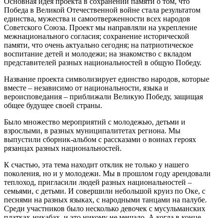
Основная идея проекта в сохранении памяти о том, что
Победа в Великой Отечественной войне стала результатом
единства, мужества и самоотверженности всех народов
Советского Союза. Проект мы направляли на укрепление
межнационального согласия; сохранение исторической
памяти, что очень актуально сегодня; на патриотическое
воспитание детей и молодежи; на знакомство с вкладом
представителей разных национальностей в общую Победу.
Название проекта символизирует единство народов, которые
вместе – независимо от национальности, языка и
вероисповедания – приближали Великую Победу, защищая
общее будущее своей страны.
Было множество мероприятий с молодежью, детьми и
взрослыми, в разных муниципалитетах региона. Мы
выпустили сборник-альбом с рассказами о воинах героях
рязанцах разных национальностей.
К счастью, эта тема находит отклик не только у нашего
поколения, но и у молодежи. Мы в прошлом году арендовали
теплоход, пригласили людей разных национальностей –
семьями, с детьми. И совершили небольшой круиз по Оке, с
песнями на разных языках, с народными танцами на палубе.
Среди участников было несколько девочек с мусульманских
платках-никабах, и это никому не мешало. А когда в конце