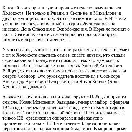
Каждый год я организую и провожу неделю памяти жертв
Холокоста. Не только в Рязани, в Скопине, в Михайлове, в
других муниципалитетах. Это все взаимосвязано. В Израиле
установлен государственный праздник 26 числа месяца
ниссана: День Спасения и Освобождения. В Израиле помнят о
роли Красной Армии в спасении нашего народа и будут
помнить и через пять тысяч лет…
У моего народа много героев, они разделены на тех, кто сумел
в огне Холокоста спастись сами и спасти других, кто отдали
свою жизнь за Победу, и кто помогал тем, кто нуждался в
помощи. Это в том числе, наш земляк Алексей Ангелович
Вайцен, участник восстания и побега из фашистского лагеря
смерти Собибор. Это руководитель восстания в Собиборе
Александр Аронович Печерский, это Януш Корчак (Эрш
Хенрик Гольдшмидт).
А также на тех, кто воевал и ковал оружие Победы в прямом
смысле. Исаак Моисеевич Зальцман, генерал майор, с февраля
1942 года ‒ директор танкового завода имени Коминтерна в
Нижнем Тагиле Свердловской области. Не снижая выпуска
танков КВ, организовал одновременный запуск в
производство танков Т-34 и в течение 33 дней полностью
перестроил завод на выпуск новой машины. В мирное время