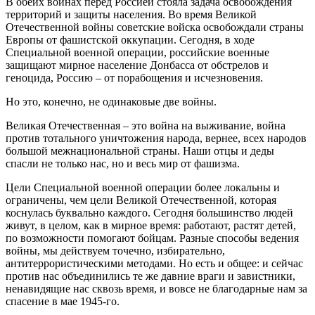
В обеих войнах перед Россией стояла задача освобождения
территорий и защиты населения. Во время Великой
Отечественной войны советские войска освобождали страны
Европы от фашистской оккупации. Сегодня, в ходе
Специальной военной операции, российские военные
защищают мирное население Донбасса от обстрелов и
геноцида, Россию – от порабощения и исчезновения.
Но это, конечно, не одинаковые две войны.
Великая Отечественная – это война на выживание, война
против тотального уничтожения народа, вернее, всех народов
большой межнациональной страны. Наши отцы и деды
спасли не только нас, но и весь мир от фашизма.
Цели Специальной военной операции более локальны и
ограничены, чем цели Великой Отечественной, которая
коснулась буквально каждого. Сегодня большинство людей
живут, в целом, как в мирное время: работают, растят детей,
по возможности помогают бойцам. Разные способы ведения
войны, мы действуем точечно, избирательно,
антитеррористическими методами. Но есть и общее: и сейчас
против нас объединились те же давние враги и завистники,
ненавидящие нас сквозь время, и вовсе не благодарные нам за
спасение в мае 1945-го.