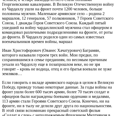
Георгиевскими кавалерами. В Великую Отечественную войну
из Чардахлу ушли на фронт почти 1200 человек, больше
половины мужчин. Маленькое армянское село – родина 2
маршалов, 12 генералов, 57 полковников, 7 Героев Советского
Союза, 1 дважды Героя Советского Союза. Каждый пятый
ушедший на войну чардахлинский мужчина стал офицером и
командовал различными подразделениями на фронте, от роты
до фронта. В Чардахлу родился один из самых известных
военачальников времен войны, маршал
Иван Христофорович (Ованес Хачатурович) Баграмян,
которого называли героем трех войн. Мои предки, по
сохранившимся в семье преданиям, по весомым причинам
уехали из Чардохлу еще в позапрошлом веке, но не зря
говорят – кровь не водица, отец и его братья воевали не хуже
земляков…
Если говорить о вкладе армянского народа в целом в Великую
Победу, приведу только некоторые данные. За годы войны на
фронт ушли более 600 тысяч армян, более 70 тысяч солдат и
офицеров были награждены боевыми орденами и медалями,
113 армян стали Героями Советского Союза. Конечно, ни на
фронте, ни в тылу не делили друг друга по национальностям.
В этой связи вспоминаю прекрасный советский фильм
«Солдат и слон» с неподражаемым Фрунзиком Мкртчяном в