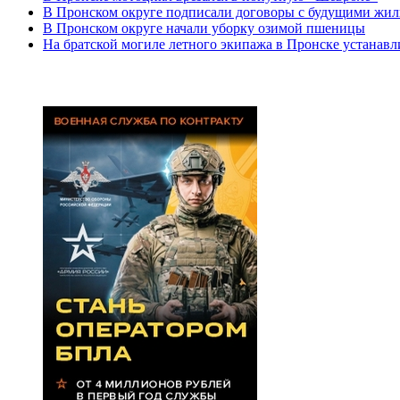
В Пронском округе подписали договоры с будущими жил
В Пронском округе начали уборку озимой пшеницы
На братской могиле летного экипажа в Пронске устанав