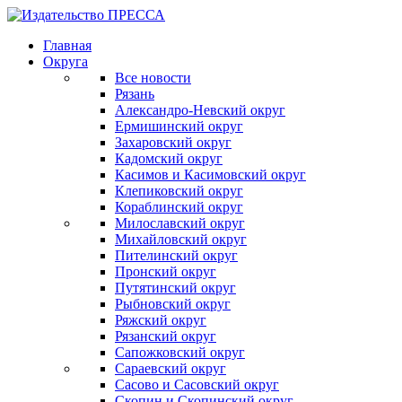
Главная
Округа
Все новости
Рязань
Александро-Невский округ
Ермишинский округ
Захаровский округ
Кадомский округ
Касимов и Касимовский округ
Клепиковский округ
Кораблинский округ
Милославский округ
Михайловский округ
Пителинский округ
Пронский округ
Путятинский округ
Рыбновский округ
Ряжский округ
Рязанский округ
Сапожковский округ
Сараевский округ
Сасово и Сасовский округ
Скопин и Скопинский округ