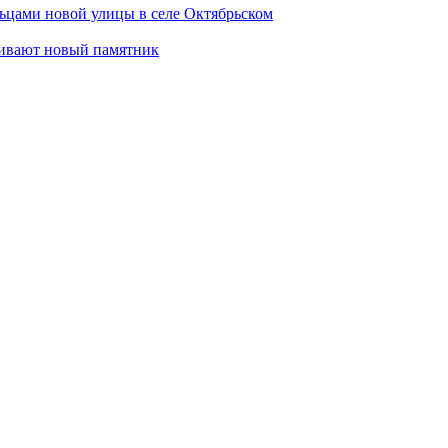
ьцами новой улицы в селе Октябрьском
ливают новый памятник