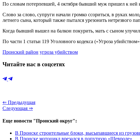
По словам потерпевшей, 4 октября бывший муж пришел к ней и
Слово за слово, супруги начали громко ссориться, в руках мол
летнего сына, который также пытался урезонить нетрезвого пап
Когда бывший вышел на балкон покурить, мать с сыном улучи
По части 1 статьи 119 Уголовного кодекса («Угроза убийством»
Пронский район
угроза убийством
Читайте нас в соцсетях
⇐ Предыдущая
Следующая ⇒
Еще новости "Пронский округ":
В Пронске строительные блоки, высыпавшиеся из грузови
В Пронске мотоцикл врезался в попутную «Шевроле»