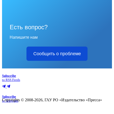
Есть вопрос?
Напишите нам
Сообщить о проблеме
Subscribe
to RSS Feeds
Subscribe
Copyrights © 2008-2026, ГАУ РО «Издательство «Пресса»
to Telegram