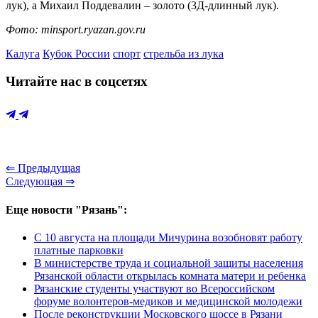
лук), а Михаил Поддевалин – золото (3Д-длинный лук).
Фото: minsport.ryazan.gov.ru
Калуга
Кубок России
спорт
стрельба из лука
Читайте нас в соцсетях
⇐ Предыдущая
Следующая ⇒
Еще новости "Рязань":
С 10 августа на площади Мичурина возобновят работу
платные парковки
В министерстве труда и социальной защиты населения
Рязанской области открылась комната матери и ребенка
Рязанские студенты участвуют во Всероссийском
форуме волонтеров-медиков и медицинской молодежи
После реконструкции Московского шоссе в Рязани