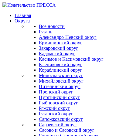
Главная
Округа
Все новости
Рязань
Александро-Невский округ
Ермишинский округ
Захаровский округ
Кадомский округ
Касимов и Касимовский округ
Клепиковский округ
Кораблинский округ
Милославский округ
Михайловский округ
Пителинский округ
Пронский округ
Путятинский округ
Рыбновский округ
Ряжский округ
Рязанский округ
Сапожковский округ
Сараевский округ
Сасово и Сасовский округ
Скопин и Скопинский округ