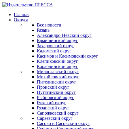
Главная
Округа
Все новости
Рязань
Александро-Невский округ
Ермишинский округ
Захаровский округ
Кадомский округ
Касимов и Касимовский округ
Клепиковский округ
Кораблинский округ
Милославский округ
Михайловский округ
Пителинский округ
Пронский округ
Путятинский округ
Рыбновский округ
Ряжский округ
Рязанский округ
Сапожковский округ
Сараевский округ
Сасово и Сасовский округ
Скопин и Скопинский округ