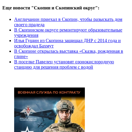
Еще новости "Скопин и Скопинский округ":
Англичанин приехал в Скопин, чтобы разыскать дом
своего прадеда
В Скопинском округе ремонтируют образовательные
учреждения
Илья Гущин из Скопина защищал ДНР с 2014 года и
освобождал Бахмут
В Скопине открылась выставка «Сказка, рожденная в
глине»
В поселке Павелец установят озонокислородную
станцию для решения проблем с водой