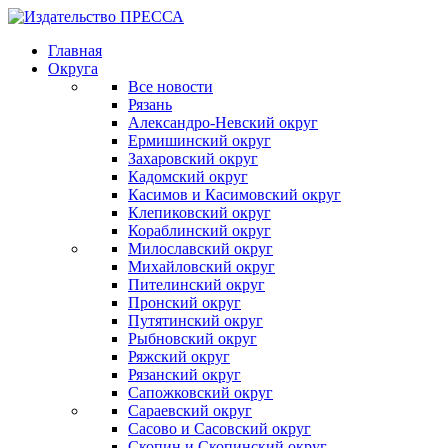
Главная
Округа
Все новости
Рязань
Александро-Невский округ
Ермишинский округ
Захаровский округ
Кадомский округ
Касимов и Касимовский округ
Клепиковский округ
Кораблинский округ
Милославский округ
Михайловский округ
Пителинский округ
Пронский округ
Путятинский округ
Рыбновский округ
Ряжский округ
Рязанский округ
Сапожковский округ
Сараевский округ
Сасово и Сасовский округ
Скопин и Скопинский округ