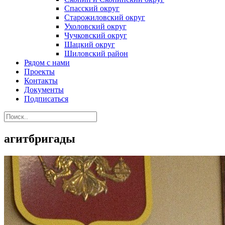
Спасский округ
Старожиловский округ
Ухоловский округ
Чучковский округ
Шацкий округ
Шиловский район
Рядом с нами
Проекты
Контакты
Документы
Подписаться
агитбригады