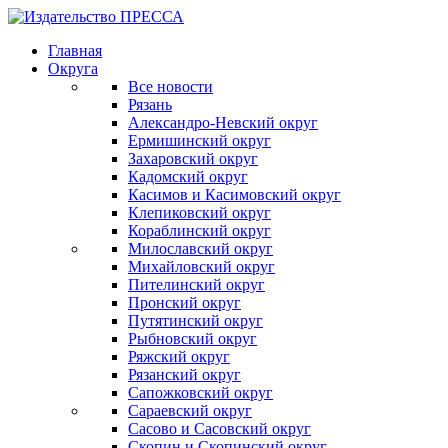
Главная
Округа
Все новости
Рязань
Александро-Невский округ
Ермишинский округ
Захаровский округ
Кадомский округ
Касимов и Касимовский округ
Клепиковский округ
Кораблинский округ
Милославский округ
Михайловский округ
Пителинский округ
Пронский округ
Путятинский округ
Рыбновский округ
Ряжский округ
Рязанский округ
Сапожковский округ
Сараевский округ
Сасово и Сасовский округ
Скопин и Скопинский округ