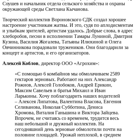
Соушев и начальник отдела сельского хозяйства и охраны
окружающей среды Светлана Кычанова.
Творческий коллектив Вороновского СДК создал хорошее
настроение участникам жатвы. И это, судя по аплодисментам
и улыбкам зрителей, артистам удалось. Добрые слова, в адрес
хлеборобов, песни в исполнении Тамары Луниной, Дмитрия
Кузина, Василия Жогалева, Татьяны Илюхиной и Олега
Овчинникова порадовали тружеников. Они благодарили за
концерт и артистов, и его организаторов.
Алексей Коблов
, директор ООО «Агрохим»:
«С помощью 6 комбайнов мы обмолачиваем 2589
гектаров зерновых. Работают на них Александр
Рожнов, Алексей Голобоков, Андрей Ерикин,
Максим Савельев и братья Михаил и Иван
Ларькины. Хочу поблагодарить наших водителей
– Алексея Липатова, Валентина Власова, Евгения
Селиванова, Николая Субботина, Дениса
Хромова, Виталия Ганьшина и Виктора Зайцева.
Впрочем, не считаясь со временем, трудится весь
наш небольшой и дружный коллектив. На
сегодняшний день зерновые обмолотили почти на
половине площадей. Урожай неплохой, в среднем