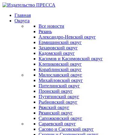
Главная
Округа
Все новости
Рязань
Александро-Невский округ
Ермишинский округ
Захаровский округ
Кадомский округ
Касимов и Касимовский округ
Клепиковский округ
Кораблинский округ
Милославский округ
Михайловский округ
Пителинский округ
Пронский округ
Путятинский округ
Рыбновский округ
Ряжский округ
Рязанский округ
Сапожковский округ
Сараевский округ
Сасово и Сасовский округ
Скопин и Скопинский округ