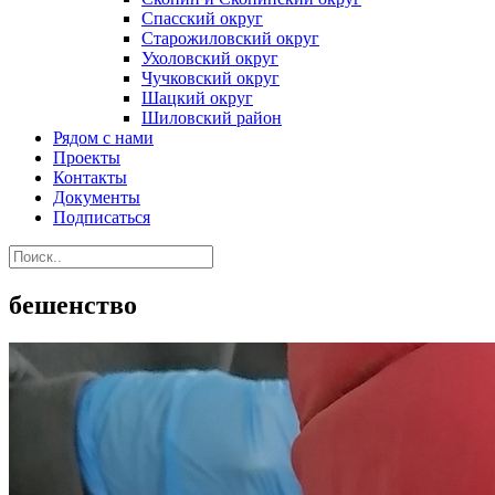
Спасский округ
Старожиловский округ
Ухоловский округ
Чучковский округ
Шацкий округ
Шиловский район
Рядом с нами
Проекты
Контакты
Документы
Подписаться
бешенство