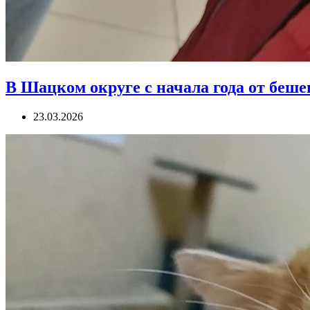
В Шацком округе с начала года от беш
23.03.2026