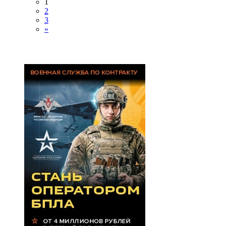
1
2
3
»