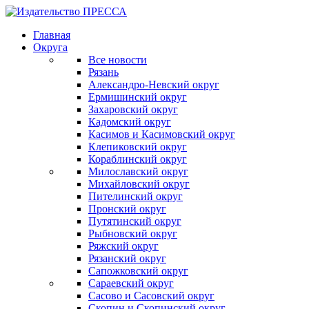
Главная
Округа
Все новости
Рязань
Александро-Невский округ
Ермишинский округ
Захаровский округ
Кадомский округ
Касимов и Касимовский округ
Клепиковский округ
Кораблинский округ
Милославский округ
Михайловский округ
Пителинский округ
Пронский округ
Путятинский округ
Рыбновский округ
Ряжский округ
Рязанский округ
Сапожковский округ
Сараевский округ
Сасово и Сасовский округ
Скопин и Скопинский округ