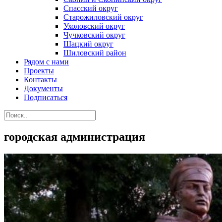
Спасский округ
Старожиловский округ
Ухоловский округ
Чучковский округ
Шацкий округ
Шиловский район
Рядом с нами
Проекты
Контакты
Документы
Подписаться
городская администрация