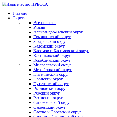
Главная
Округа
Все новости
Рязань
Александро-Невский округ
Ермишинский округ
Захаровский округ
Кадомский округ
Касимов и Касимовский округ
Клепиковский округ
Кораблинский округ
Милославский округ
Михайловский округ
Пителинский округ
Пронский округ
Путятинский округ
Рыбновский округ
Ряжский округ
Рязанский округ
Сапожковский округ
Сараевский округ
Сасово и Сасовский округ
Скопин и Скопинский округ