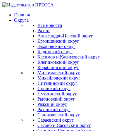
Главная
Округа
Все новости
Рязань
Александро-Невский округ
Ермишинский округ
Захаровский округ
Кадомский округ
Касимов и Касимовский округ
Клепиковский округ
Кораблинский округ
Милославский округ
Михайловский округ
Пителинский округ
Пронский округ
Путятинский округ
Рыбновский округ
Ряжский округ
Рязанский округ
Сапожковский округ
Сараевский округ
Сасово и Сасовский округ
Скопин и Скопинский округ