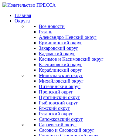
Главная
Округа
Все новости
Рязань
Александро-Невский округ
Ермишинский округ
Захаровский округ
Кадомский округ
Касимов и Касимовский округ
Клепиковский округ
Кораблинский округ
Милославский округ
Михайловский округ
Пителинский округ
Пронский округ
Путятинский округ
Рыбновский округ
Ряжский округ
Рязанский округ
Сапожковский округ
Сараевский округ
Сасово и Сасовский округ
Скопин и Скопинский округ