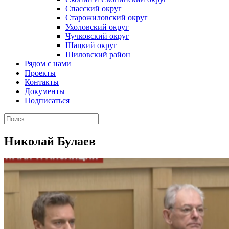
Спасский округ
Старожиловский округ
Ухоловский округ
Чучковский округ
Шацкий округ
Шиловский район
Рядом с нами
Проекты
Контакты
Документы
Подписаться
Николай Булаев