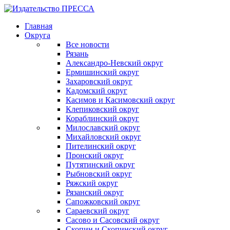
Главная
Округа
Все новости
Рязань
Александро-Невский округ
Ермишинский округ
Захаровский округ
Кадомский округ
Касимов и Касимовский округ
Клепиковский округ
Кораблинский округ
Милославский округ
Михайловский округ
Пителинский округ
Пронский округ
Путятинский округ
Рыбновский округ
Ряжский округ
Рязанский округ
Сапожковский округ
Сараевский округ
Сасово и Сасовский округ
Скопин и Скопинский округ