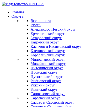
Главная
Округа
Все новости
Рязань
Александро-Невский округ
Ермишинский округ
Захаровский округ
Кадомский округ
Касимов и Касимовский округ
Клепиковский округ
Кораблинский округ
Милославский округ
Михайловский округ
Пителинский округ
Пронский округ
Путятинский округ
Рыбновский округ
Ряжский округ
Рязанский округ
Сапожковский округ
Сараевский округ
Сасово и Сасовский округ
Скопин и Скопинский округ