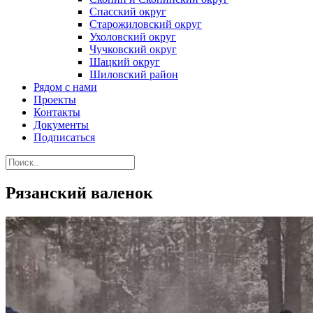
Спасский округ
Старожиловский округ
Ухоловский округ
Чучковский округ
Шацкий округ
Шиловский район
Рядом с нами
Проекты
Контакты
Документы
Подписаться
Рязанский валенок