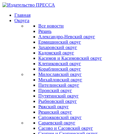
Главная
Округа
Все новости
Рязань
Александро-Невский округ
Ермишинский округ
Захаровский округ
Кадомский округ
Касимов и Касимовский округ
Клепиковский округ
Кораблинский округ
Милославский округ
Михайловский округ
Пителинский округ
Пронский округ
Путятинский округ
Рыбновский округ
Ряжский округ
Рязанский округ
Сапожковский округ
Сараевский округ
Сасово и Сасовский округ
Скопин и Скопинский округ