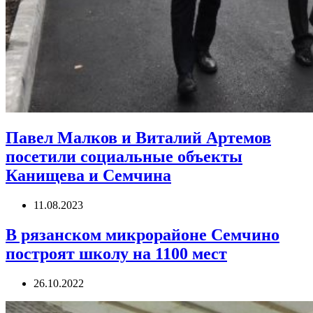
Павел Малков и Виталий Артемов
посетили социальные объекты
Канищева и Семчина
11.08.2023
В рязанском микрорайоне Семчино
построят школу на 1100 мест
26.10.2022