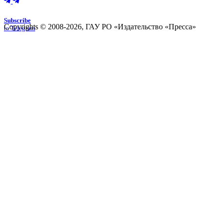
Subscribe
Copyrights © 2008-2026, ГАУ РО «Издательство «Пресса»
to Telegram