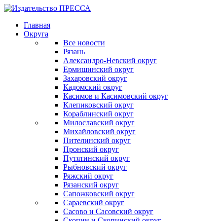
Главная
Округа
Все новости
Рязань
Александро-Невский округ
Ермишинский округ
Захаровский округ
Кадомский округ
Касимов и Касимовский округ
Клепиковский округ
Кораблинский округ
Милославский округ
Михайловский округ
Пителинский округ
Пронский округ
Путятинский округ
Рыбновский округ
Ряжский округ
Рязанский округ
Сапожковский округ
Сараевский округ
Сасово и Сасовский округ
Скопин и Скопинский округ