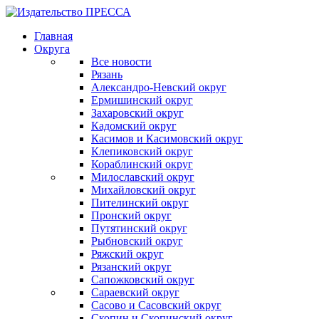
Главная
Округа
Все новости
Рязань
Александро-Невский округ
Ермишинский округ
Захаровский округ
Кадомский округ
Касимов и Касимовский округ
Клепиковский округ
Кораблинский округ
Милославский округ
Михайловский округ
Пителинский округ
Пронский округ
Путятинский округ
Рыбновский округ
Ряжский округ
Рязанский округ
Сапожковский округ
Сараевский округ
Сасово и Сасовский округ
Скопин и Скопинский округ