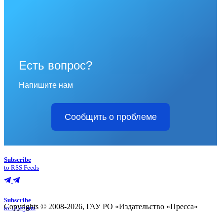
Есть вопрос?
Напишите нам
Сообщить о проблеме
Subscribe
to RSS Feeds
Subscribe
Copyrights © 2008-2026, ГАУ РО «Издательство «Пресса»
to Telegram