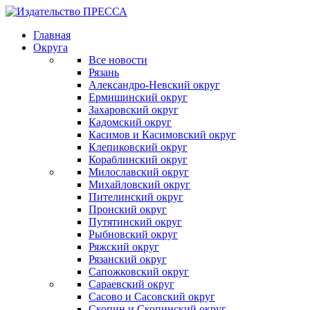
Главная
Округа
Все новости
Рязань
Александро-Невский округ
Ермишинский округ
Захаровский округ
Кадомский округ
Касимов и Касимовский округ
Клепиковский округ
Кораблинский округ
Милославский округ
Михайловский округ
Пителинский округ
Пронский округ
Путятинский округ
Рыбновский округ
Ряжский округ
Рязанский округ
Сапожковский округ
Сараевский округ
Сасово и Сасовский округ
Скопин и Скопинский округ