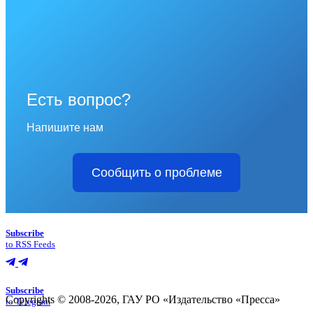
Есть вопрос?
Напишите нам
Сообщить о проблеме
Subscribe
to RSS Feeds
Subscribe
Copyrights © 2008-2026, ГАУ РО «Издательство «Пресса»
to Telegram