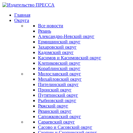
Главная
Округа
Все новости
Рязань
Александро-Невский округ
Ермишинский округ
Захаровский округ
Кадомский округ
Касимов и Касимовский округ
Клепиковский округ
Кораблинский округ
Милославский округ
Михайловский округ
Пителинский округ
Пронский округ
Путятинский округ
Рыбновский округ
Ряжский округ
Рязанский округ
Сапожковский округ
Сараевский округ
Сасово и Сасовский округ
Скопин и Скопинский округ