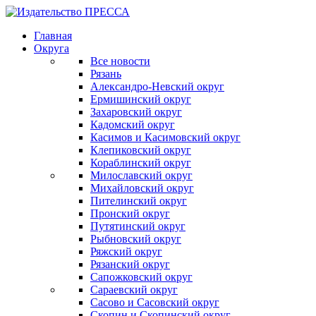
Главная
Округа
Все новости
Рязань
Александро-Невский округ
Ермишинский округ
Захаровский округ
Кадомский округ
Касимов и Касимовский округ
Клепиковский округ
Кораблинский округ
Милославский округ
Михайловский округ
Пителинский округ
Пронский округ
Путятинский округ
Рыбновский округ
Ряжский округ
Рязанский округ
Сапожковский округ
Сараевский округ
Сасово и Сасовский округ
Скопин и Скопинский округ