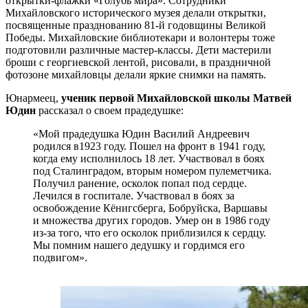
открытки-флажки «Голубь мира». Сотрудники
Михайловского исторического музея делали открытки,
посвященные празднованию 81-й годовщины Великой
Победы. Михайловские библиотекари и волонтеры тоже
подготовили различные мастер-классы. Дети мастерили
броши с георгиевской лентой, рисовали, в праздничной
фотозоне михайловцы делали яркие снимки на память.
Юнармеец,
ученик первой Михайловской школы Матвей
Юдин
рассказал о своем прадедушке:
«Мой прадедушка Юдин Василий Андреевич
родился в1923 году. Пошел на фронт в 1941 году,
когда ему исполнилось 18 лет. Участвовал в боях
под Сталинградом, вторым номером пулеметчика.
Получил ранение, осколок попал под сердце.
Лечился в госпитале. Участвовал в боях за
освобождение Кёнигсберга, Бобруйска, Варшавы
и множества других городов. Умер он в 1986 году
из-за того, что его осколок приблизился к сердцу.
Мы помним нашего дедушку и гордимся его
подвигом».