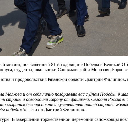
ый митинг, посвященный 81-й годовщине Победы в Великой Оте
круга, студенты, школьники Сапожковской и Морозово-Борковско
йства и продовольствия Рязанской области Дмитрий Филиппов, 
а Малкова и от себя лично поздравляю вас с Днем Победы. 9 мая
ь страны и освободили Европу от фашизма. Сегодня Россия вно
что сохраним безопасность и суверенитет нашей страны. Желаю в
 Мы победим!» –
сказал Дмитрий Филиппов.
ьтуры. В завершении торжественной церемонии сапожковцы воз