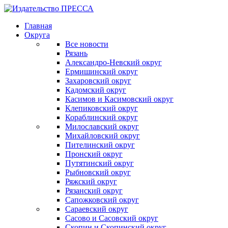
Главная
Округа
Все новости
Рязань
Александро-Невский округ
Ермишинский округ
Захаровский округ
Кадомский округ
Касимов и Касимовский округ
Клепиковский округ
Кораблинский округ
Милославский округ
Михайловский округ
Пителинский округ
Пронский округ
Путятинский округ
Рыбновский округ
Ряжский округ
Рязанский округ
Сапожковский округ
Сараевский округ
Сасово и Сасовский округ
Скопин и Скопинский округ