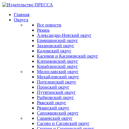
Главная
Округа
Все новости
Рязань
Александро-Невский округ
Ермишинский округ
Захаровский округ
Кадомский округ
Касимов и Касимовский округ
Клепиковский округ
Кораблинский округ
Милославский округ
Михайловский округ
Пителинский округ
Пронский округ
Путятинский округ
Рыбновский округ
Ряжский округ
Рязанский округ
Сапожковский округ
Сараевский округ
Сасово и Сасовский округ
Скопин и Скопинский округ