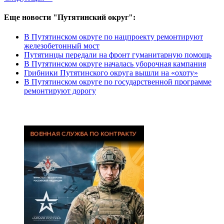
Еще новости "Путятинский округ":
В Путятинском округе по нацпроекту ремонтируют
железобетонный мост
Путятинцы передали на фронт гуманитарную помощь
В Путятинском округе началась уборочная кампания
Грибники Путятинского округа вышли на «охоту»
В Путятинском округе по государственной программе
ремонтируют дорогу