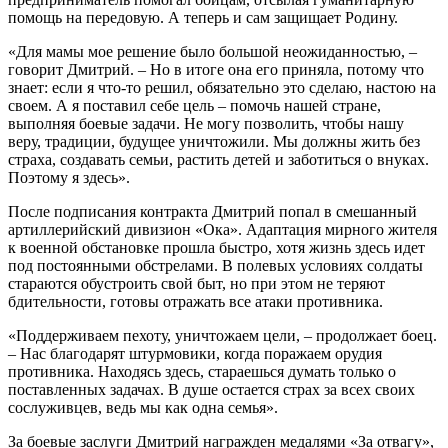
помощь на передовую. А теперь и сам защищает Родину.
«Для мамы мое решение было большой неожиданностью, –
говорит Дмитрий. – Но в итоге она его приняла, потому что
знает: если я что-то решил, обязательно это сделаю, настою на
своем. А я поставил себе цель – помочь нашей стране,
выполняя боевые задачи. Не могу позволить, чтобы нашу
веру, традиции, будущее уничтожили. Мы должны жить без
страха, создавать семьи, растить детей и заботиться о внуках.
Поэтому я здесь».
После подписания контракта Дмитрий попал в смешанный
артиллерийский дивизион «Ока». Адаптация мирного жителя
к военной обстановке прошла быстро, хотя жизнь здесь идет
под постоянными обстрелами. В полевых условиях солдаты
стараются обустроить свой быт, но при этом не теряют
бдительности, готовы отражать все атаки противника.
«Поддерживаем пехоту, уничтожаем цели, – продолжает боец.
– Нас благодарят штурмовики, когда поражаем орудия
противника. Находясь здесь, стараешься думать только о
поставленных задачах. В душе остается страх за всех своих
сослуживцев, ведь мы как одна семья».
За боевые заслуги Дмитрий награжден медалями «За отвагу»,