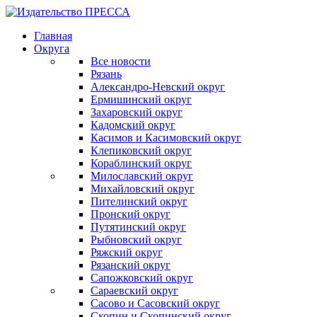
Главная
Округа
Все новости
Рязань
Александро-Невский округ
Ермишинский округ
Захаровский округ
Кадомский округ
Касимов и Касимовский округ
Клепиковский округ
Кораблинский округ
Милославский округ
Михайловский округ
Пителинский округ
Пронский округ
Путятинский округ
Рыбновский округ
Ряжский округ
Рязанский округ
Сапожковский округ
Сараевский округ
Сасово и Сасовский округ
Скопин и Скопинский округ