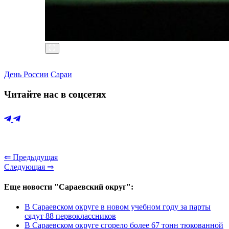
День России
Сараи
Читайте нас в соцсетях
⇐ Предыдущая
Следующая ⇒
Еще новости "Сараевский округ":
В Сараевском округе в новом учебном году за парты
сядут 88 первоклассников
В Сараевском округе сгорело более 67 тонн тюкованной