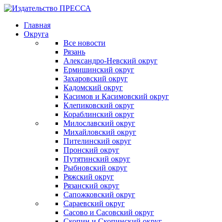
Главная
Округа
Все новости
Рязань
Александро-Невский округ
Ермишинский округ
Захаровский округ
Кадомский округ
Касимов и Касимовский округ
Клепиковский округ
Кораблинский округ
Милославский округ
Михайловский округ
Пителинский округ
Пронский округ
Путятинский округ
Рыбновский округ
Ряжский округ
Рязанский округ
Сапожковский округ
Сараевский округ
Сасово и Сасовский округ
Скопин и Скопинский округ