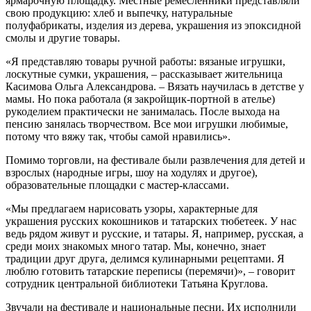
ярмарочную площадку. Местные ремесленники представляли
свою продукцию: хлеб и выпечку, натуральные
полуфабрикаты, изделия из дерева, украшения из эпоксидной
смолы и другие товары.
«Я представляю товары ручной работы: вязаные игрушки,
лоскутные сумки, украшения, – рассказывает жительница
Касимова Ольга Александрова. – Вязать научилась в детстве у
мамы. Но пока работала (я закройщик-портной в ателье)
рукоделием практически не занималась. После выхода на
пенсию занялась творчеством. Все мои игрушки любимые,
потому что вяжу так, чтобы самой нравились».
Помимо торговли, на фестивале были развлечения для детей и
взрослых (народные игры, шоу на ходулях и другое),
образовательные площадки с мастер-классами.
«Мы предлагаем нарисовать узоры, характерные для
украшения русских кокошников и татарских тюбетеек. У нас
ведь рядом живут и русские, и татары. Я, например, русская, а
среди моих знакомых много татар. Мы, конечно, знает
традиции друг друга, делимся кулинарными рецептами. Я
люблю готовить татарские переписы (перемячи)», – говорит
сотрудник центральной библиотеки Татьяна Круглова.
Звучали на фестивале и национальные песни. Их исполнили