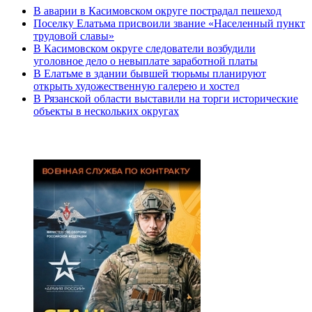
В аварии в Касимовском округе пострадал пешеход
Поселку Елатьма присвоили звание «Населенный пункт
трудовой славы»
В Касимовском округе следователи возбудили
уголовное дело о невыплате заработной платы
В Елатьме в здании бывшей тюрьмы планируют
открыть художественную галерею и хостел
В Рязанской области выставили на торги исторические
объекты в нескольких округах