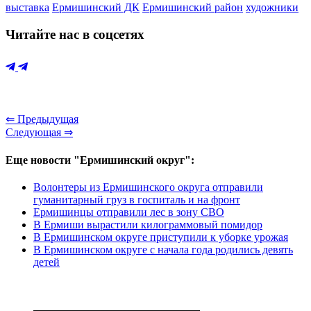
выставка
Ермишинский ДК
Ермишинский район
художники
Читайте нас в соцсетях
⇐ Предыдущая
Следующая ⇒
Еще новости "Ермишинский округ":
Волонтеры из Ермишинского округа отправили
гуманитарный груз в госпиталь и на фронт
Ермишинцы отправили лес в зону СВО
В Ермиши вырастили килограммовый помидор
В Ермишинском округе приступили к уборке урожая
В Ермишинском округе с начала года родились девять
детей