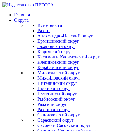
Главная
Округа
Все новости
Рязань
Александро-Невский округ
Ермишинский округ
Захаровский округ
Кадомский округ
Касимов и Касимовский округ
Клепиковский округ
Кораблинский округ
Милославский округ
Михайловский округ
Пителинский округ
Пронский округ
Путятинский округ
Рыбновский округ
Ряжский округ
Рязанский округ
Сапожковский округ
Сараевский округ
Сасово и Сасовский округ
Скопин и Скопинский округ