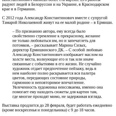
радуют людей в Белоруссии и на Украине, в Краснодарском
крае и в Германии.
С 2012 года Александр Константинович вместе с супругой
Тамарой Николаевной живут на ее малой родине – в Ермиши.
– По признанию автора, ему всегда было
свойственно стремление к прекрасному, желание
не только любоваться им, но и запечатлеть для
потомков, – рассказывает Марина Сизых,
директор Ермишинского ДК. – С особой любовью
Александр Константинович изображает маслом на
холсте места, волнующие его и так или иначе
связанные с событиями в его жизни. Не случайно
художник отдает предпочтение пейзажу, ведь в
нем наиболее полно раскрывается вся палитра
цветов, передающих состояние природы,
гармонию и неповторимое впечатление.
Увлеченность художника неиссякаема, именно она
помогает ему находить сюжеты для картин там,
где многие проходят мимо, не задерживая взгляда.
Выставка продлится до 28 февраля, будет работать ежедневно
(кроме воскресенья и понедельника) с 9 до 18 часов.