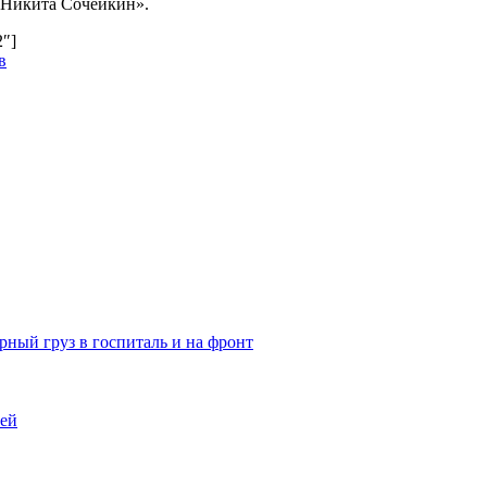
 Никита Сочейкин».
2″]
в
ный груз в госпиталь и на фронт
тей