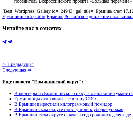
победитель Всероссийского проекта «Большая перемена»
[Best_Wordpress_Gallery id=»24943″ gal_title=»Ермишь слет 17.1
Ермишинский район
Ермишь
Российское движение школьнико
Читайте нас в соцсетях
⇐ Предыдущая
Следующая ⇒
Еще новости "Ермишинский округ":
Волонтеры из Ермишинского округа отправили гуманитар
Ермишинцы отправили лес в зону СВО
В Ермиши вырастили килограммовый помидор
В Ермишинском округе приступили к уборке урожая
В Ермишинском округе с начала года родились девять де