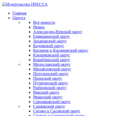
Главная
Округа
Все новости
Рязань
Александро-Невский округ
Ермишинский округ
Захаровский округ
Кадомский округ
Касимов и Касимовский округ
Клепиковский округ
Кораблинский округ
Милославский округ
Михайловский округ
Пителинский округ
Пронский округ
Путятинский округ
Рыбновский округ
Ряжский округ
Рязанский округ
Сапожковский округ
Сараевский округ
Сасово и Сасовский округ
Скопин и Скопинский округ