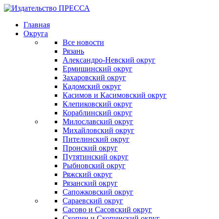
Главная
Округа
Все новости
Рязань
Александро-Невский округ
Ермишинский округ
Захаровский округ
Кадомский округ
Касимов и Касимовский округ
Клепиковский округ
Кораблинский округ
Милославский округ
Михайловский округ
Пителинский округ
Пронский округ
Путятинский округ
Рыбновский округ
Ряжский округ
Рязанский округ
Сапожковский округ
Сараевский округ
Сасово и Сасовский округ
Скопин и Скопинский округ