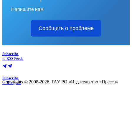
Напишите нам
Сообщить о проблеме
Subscribe
to RSS Feeds
Subscribe
Copyrights © 2008-2026, ГАУ РО «Издательство «Пресса»
to Telegram