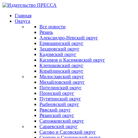
Главная
Округа
Все новости
Рязань
Александро-Невский округ
Ермишинский округ
Захаровский округ
Кадомский округ
Касимов и Касимовский округ
Клепиковский округ
Кораблинский округ
Милославский округ
Михайловский округ
Пителинский округ
Пронский округ
Путятинский округ
Рыбновский округ
Ряжский округ
Рязанский округ
Сапожковский округ
Сараевский округ
Сасово и Сасовский округ
Скопин и Скопинский округ