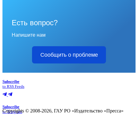
Есть вопрос?
Напишите нам
Сообщить о проблеме
Subscribe
to RSS Feeds
Subscribe
Copyrights © 2008-2026, ГАУ РО «Издательство «Пресса»
to Telegram