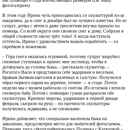
наступающего года впечатляющих размеров (см. нашу
фотогалерею).
В этом году Ирина чуть припозднилась со скульптурой из-за
пандемии, да и снег в декабре был не лучшего качества. Но ее
супруг, дочка с зятем и даже трехлетняя внучка пришли на
помощь. Со всей округи они свозили снег к дому. Собрали в
общей сложности около трёх тонн! А когда наступила
оттепель, Ирина с удовольствием вышла поработать — со
скребком и ножичком.
– Гора снега оказалась огромной, поэтому супруг вырубил
снежные ступеньки и принес мне лестницу, чтобы я
дотянулась до головы быка, – рассказала скульптор. –
Рогатого Васю я представила себе задорным и веселым,
бравым бычком-щеголем в валенках и галстуке. Получился
образ первого парня на деревне, точнее — в стаде. Почти
неделю мы с мужем работали со снегом. Из остатков слепили
снежную бабу. Потом с помощью гуаши раскрасили обе
скульптуры. Крепкие морозы, ударившие в первой декаде
февраля, сыграли на руку – по прочности скульптуры
получились ледяными, а не снежными.
Ирина добавляет, что специально вылепила быка на
завалинке, предусмотрев место для любителей фотосъемок.
Первыми здесь сфотографировались Полинка с Катюшкой –