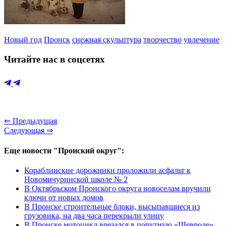
Новый год
Пронск
снежная скульптура
творчество
увлечение
Читайте нас в соцсетях
⇐ Предыдущая
Следующая ⇒
Еще новости "Пронский округ":
Кораблинские дорожники проложили асфальт к
Новомичуринской школе № 2
В Октябрьском Пронского округа новоселам вручили
ключи от новых домов
В Пронске строительные блоки, высыпавшиеся из
грузовика, на два часа перекрыли улицу
В Пронске мотоцикл врезался в попутную «Шевроле»