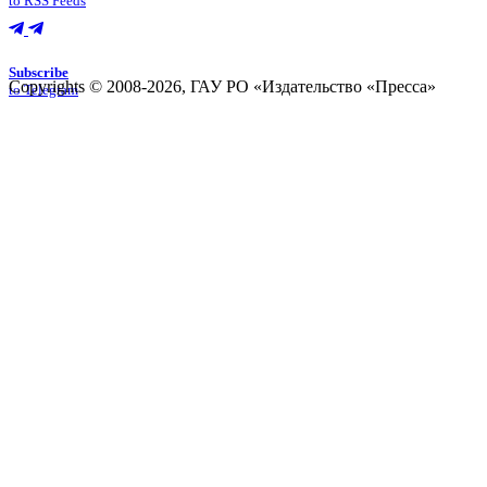
to RSS Feeds
Subscribe
Copyrights © 2008-2026, ГАУ РО «Издательство «Пресса»
to Telegram