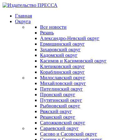
Главная
Округа
Все новости
Рязань
Александро-Невский округ
Ермишинский округ
Захаровский округ
Кадомский округ
Касимов и Касимовский округ
Клепиковский округ
Кораблинский округ
Милославский округ
Михайловский округ
Пителинский округ
Пронский округ
Путятинский округ
Рыбновский округ
Ряжский округ
Рязанский округ
Сапожковский округ
Сараевский округ
Сасово и Сасовский округ
Скопин и Скопинский округ