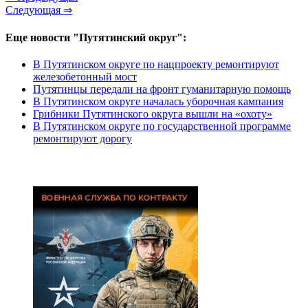
Следующая ⇒
Еще новости "Путятинский округ":
В Путятинском округе по нацпроекту ремонтируют
железобетонный мост
Путятинцы передали на фронт гуманитарную помощь
В Путятинском округе началась уборочная кампания
Грибники Путятинского округа вышли на «охоту»
В Путятинском округе по государственной программе
ремонтируют дорогу