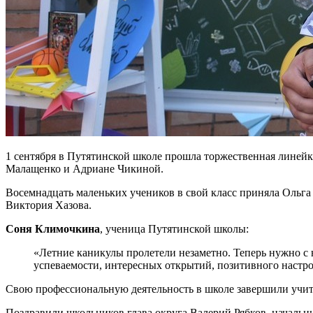
1 сентября в Путятинской школе прошла торжественная линей
Малащенко и Адриане Чикиной.
Восемнадцать маленьких учеников в свой класс приняла Ольга
Виктория Хазова.
Соня Климочкина
, ученица Путятинской школы:
«Летние каникулы пролетели незаметно. Теперь нужно с 
успеваемости, интересных открытий, позитивного настро
Свою профессиональную деятельность в школе завершили учит
Поздравили школьников глава округа Валерий Рябков, начальни