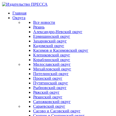
Главная
Округа
Все новости
Рязань
Александро-Невский округ
Ермишинский округ
Захаровский округ
Кадомский округ
Касимов и Касимовский округ
Клепиковский округ
Кораблинский округ
Милославский округ
Михайловский округ
Пителинский округ
Пронский округ
Путятинский округ
Рыбновский округ
Ряжский округ
Рязанский округ
Сапожковский округ
Сараевский округ
Сасово и Сасовский округ
Скопин и Скопинский округ