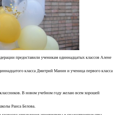
едерации предоставили ученикам одиннадцатых классов Алене
одиннадцатого класса Дмитрий Манин и ученица первого класса
ноклассников. В новом учебном году желаю всем хорошей
школы Раиса Белова.
а главного управления архитектуры и градостроительства