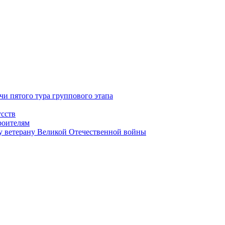
чи пятого тура группового этапа
усств
роителям
у ветерану Великой Отечественной войны