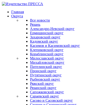
Главная
Округа
Все новости
Рязань
Александро-Невский округ
Ермишинский округ
Захаровский округ
Кадомский округ
Касимов и Касимовский округ
Клепиковский округ
Кораблинский округ
Милославский округ
Михайловский округ
Пителинский округ
Пронский округ
Путятинский округ
Рыбновский округ
Ряжский округ
Рязанский округ
Сапожковский округ
Сараевский округ
Сасово и Сасовский округ
Скопин и Скопинский округ