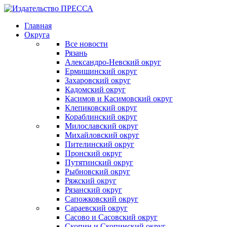
Главная
Округа
Все новости
Рязань
Александро-Невский округ
Ермишинский округ
Захаровский округ
Кадомский округ
Касимов и Касимовский округ
Клепиковский округ
Кораблинский округ
Милославский округ
Михайловский округ
Пителинский округ
Пронский округ
Путятинский округ
Рыбновский округ
Ряжский округ
Рязанский округ
Сапожковский округ
Сараевский округ
Сасово и Сасовский округ
Скопин и Скопинский округ