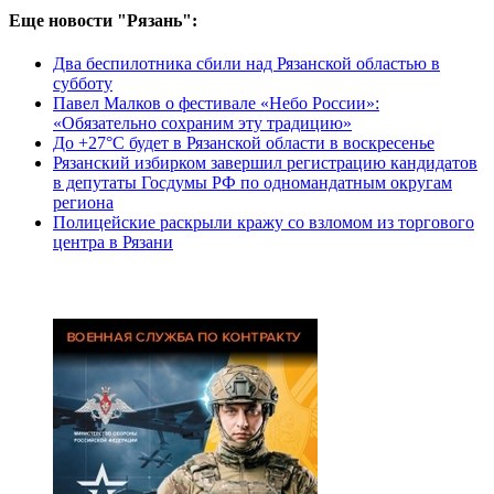
Еще новости "Рязань":
Два беспилотника сбили над Рязанской областью в
субботу
Павел Малков о фестивале «Небо России»:
«Обязательно сохраним эту традицию»
До +27°С будет в Рязанской области в воскресенье
Рязанский избирком завершил регистрацию кандидатов
в депутаты Госдумы РФ по одномандатным округам
региона
Полицейские раскрыли кражу со взломом из торгового
центра в Рязани