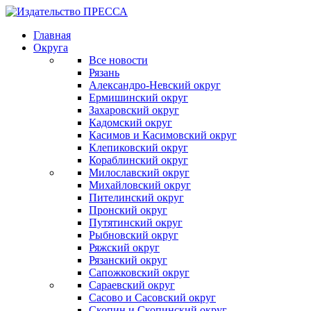
Главная
Округа
Все новости
Рязань
Александро-Невский округ
Ермишинский округ
Захаровский округ
Кадомский округ
Касимов и Касимовский округ
Клепиковский округ
Кораблинский округ
Милославский округ
Михайловский округ
Пителинский округ
Пронский округ
Путятинский округ
Рыбновский округ
Ряжский округ
Рязанский округ
Сапожковский округ
Сараевский округ
Сасово и Сасовский округ
Скопин и Скопинский округ