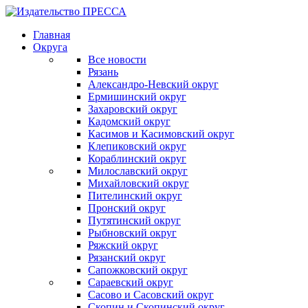
Главная
Округа
Все новости
Рязань
Александро-Невский округ
Ермишинский округ
Захаровский округ
Кадомский округ
Касимов и Касимовский округ
Клепиковский округ
Кораблинский округ
Милославский округ
Михайловский округ
Пителинский округ
Пронский округ
Путятинский округ
Рыбновский округ
Ряжский округ
Рязанский округ
Сапожковский округ
Сараевский округ
Сасово и Сасовский округ
Скопин и Скопинский округ