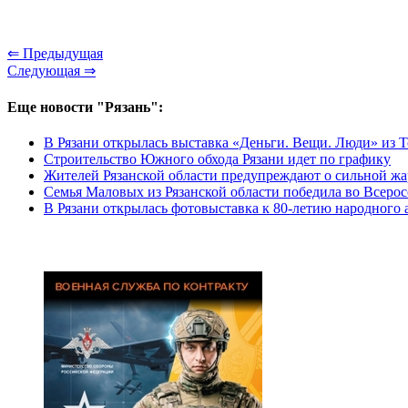
⇐ Предыдущая
Следующая ⇒
Еще новости "Рязань":
В Рязани открылась выставка «Деньги. Вещи. Люди» из 
Строительство Южного обхода Рязани идет по графику
Жителей Рязанской области предупреждают о сильной жа
Семья Маловых из Рязанской области победила во Всерос
В Рязани открылась фотовыставка к 80-летию народного 