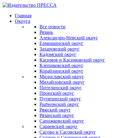
Главная
Округа
Все новости
Рязань
Александро-Невский округ
Ермишинский округ
Захаровский округ
Кадомский округ
Касимов и Касимовский округ
Клепиковский округ
Кораблинский округ
Милославский округ
Михайловский округ
Пителинский округ
Пронский округ
Путятинский округ
Рыбновский округ
Ряжский округ
Рязанский округ
Сапожковский округ
Сараевский округ
Сасово и Сасовский округ
Скопин и Скопинский округ