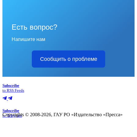
Есть вопрос?
Напишите нам
Сообщить о проблеме
Subscribe
to RSS Feeds
Subscribe
Copyrights © 2008-2026, ГАУ РО «Издательство «Пресса»
to Telegram