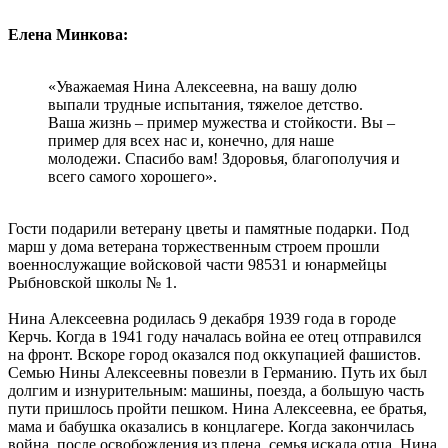
Елена Минкова:
«Уважаемая Нина Алексеевна, на вашу долю
выпали трудные испытания, тяжелое детство.
Ваша жизнь – пример мужества и стойкости. Вы –
пример для всех нас и, конечно, для наше
молодежи. Спасибо вам! Здоровья, благополучия и
всего самого хорошего».
Гости подарили ветерану цветы и памятные подарки. Под
марш у дома ветерана торжественным строем прошли
военнослужащие войсковой части 98531 и юнармейцы
Рыбновской школы № 1.
Нина Алексеевна родилась 9 декабря 1939 года в городе
Керчь. Когда в 1941 году началась война ее отец отправился
на фронт. Вскоре город оказался под оккупацией фашистов.
Семью Нины Алексеевны повезли в Германию. Путь их был
долгим и изнурительным: машины, поезда, а большую часть
пути пришлось пройти пешком. Нина Алексеевна, ее братья,
мама и бабушка оказались в концлагере. Когда закончилась
война, после освобождения из плена, семья искала отца. Нина