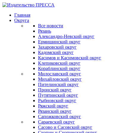
Главная
Округа
Все новости
Рязань
Александро-Невский округ
Ермишинский округ
Захаровский округ
Кадомский округ
Касимов и Касимовский округ
Клепиковский округ
Кораблинский округ
Милославский округ
Михайловский округ
Пителинский округ
Пронский округ
Путятинский округ
Рыбновский округ
Ряжский округ
Рязанский округ
Сапожковский округ
Сараевский округ
Сасово и Сасовский округ
Скопин и Скопинский округ