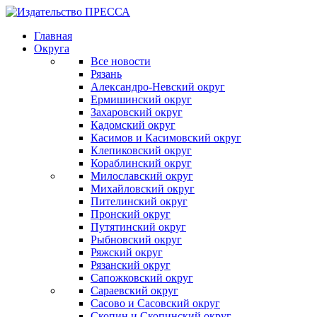
Главная
Округа
Все новости
Рязань
Александро-Невский округ
Ермишинский округ
Захаровский округ
Кадомский округ
Касимов и Касимовский округ
Клепиковский округ
Кораблинский округ
Милославский округ
Михайловский округ
Пителинский округ
Пронский округ
Путятинский округ
Рыбновский округ
Ряжский округ
Рязанский округ
Сапожковский округ
Сараевский округ
Сасово и Сасовский округ
Скопин и Скопинский округ