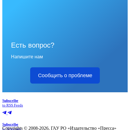
Есть вопрос?
Напишите нам
Сообщить о проблеме
Subscribe
to RSS Feeds
Subscribe
Copyrights © 2008-2026, ГАУ РО «Издательство «Пресса»
to Telegram