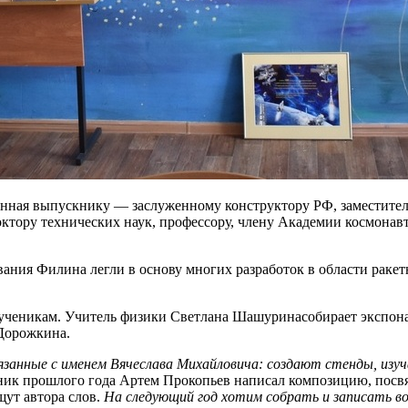
енная выпускнику — заслуженному конструктору РФ, заместителю
октору технических наук, профессору, члену Академии космон
ания Филина легли в основу многих разработок в области ракет
 ученикам. Учитель физики Светлана Шашуринасобирает экспонат
Дорожкина.
занные с именем Вячеслава Михайловича: создают стенды, изуч
к прошлого года Артем Прокопьев написал композицию, посвящ
ут автора слов.
На следующий год хотим собрать и записать во