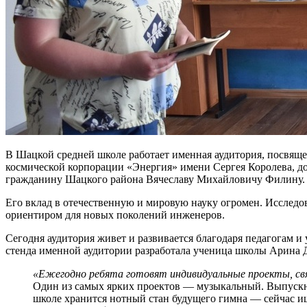
В Шацкой средней школе работает именная аудитория, посвящ
космической корпорации «Энергия» имени Сергея Королева, д
гражданину Шацкого района Вячеславу Михайловичу Филину.
Его вклад в отечественную и мировую науку огромен. Исследов
ориентиром для новых поколений инженеров.
Сегодня аудитория живет и развивается благодаря педагогам и
стенда именной аудитории разработала ученица школы Арина 
«
Ежегодно ребята готовят индивидуальные проекты, свя
Один из самых ярких проектов — музыкальный. Выпускни
школе хранится нотный стан будущего гимна — сейчас ищ