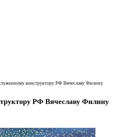
служенному конструктору РФ Вячеславу Филину
структору РФ Вячеславу Филину