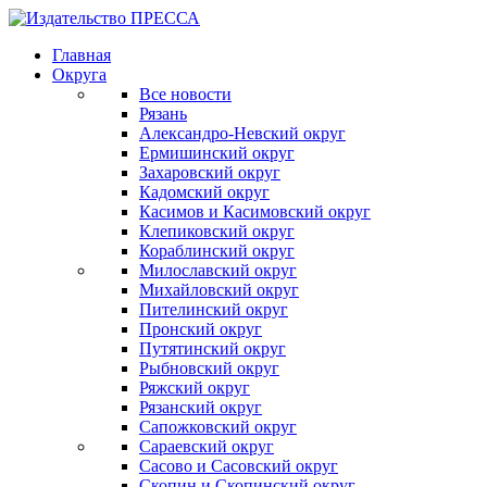
Главная
Округа
Все новости
Рязань
Александро-Невский округ
Ермишинский округ
Захаровский округ
Кадомский округ
Касимов и Касимовский округ
Клепиковский округ
Кораблинский округ
Милославский округ
Михайловский округ
Пителинский округ
Пронский округ
Путятинский округ
Рыбновский округ
Ряжский округ
Рязанский округ
Сапожковский округ
Сараевский округ
Сасово и Сасовский округ
Скопин и Скопинский округ