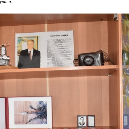
урина
.