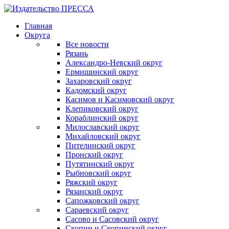
Главная
Округа
Все новости
Рязань
Александро-Невский округ
Ермишинский округ
Захаровский округ
Кадомский округ
Касимов и Касимовский округ
Клепиковский округ
Кораблинский округ
Милославский округ
Михайловский округ
Пителинский округ
Пронский округ
Путятинский округ
Рыбновский округ
Ряжский округ
Рязанский округ
Сапожковский округ
Сараевский округ
Сасово и Сасовский округ
Скопин и Скопинский округ