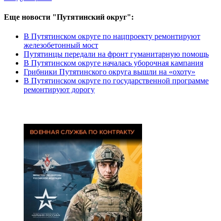
Еще новости "Путятинский округ":
В Путятинском округе по нацпроекту ремонтируют
железобетонный мост
Путятинцы передали на фронт гуманитарную помощь
В Путятинском округе началась уборочная кампания
Грибники Путятинского округа вышли на «охоту»
В Путятинском округе по государственной программе
ремонтируют дорогу