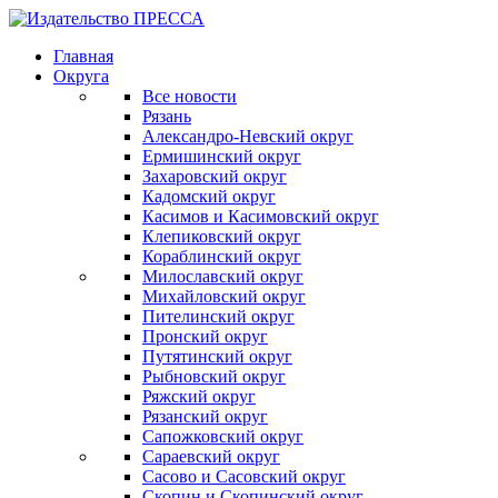
Главная
Округа
Все новости
Рязань
Александро-Невский округ
Ермишинский округ
Захаровский округ
Кадомский округ
Касимов и Касимовский округ
Клепиковский округ
Кораблинский округ
Милославский округ
Михайловский округ
Пителинский округ
Пронский округ
Путятинский округ
Рыбновский округ
Ряжский округ
Рязанский округ
Сапожковский округ
Сараевский округ
Сасово и Сасовский округ
Скопин и Скопинский округ