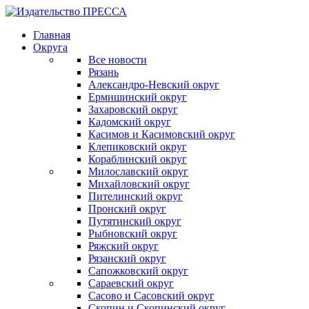
Главная
Округа
Все новости
Рязань
Александро-Невский округ
Ермишинский округ
Захаровский округ
Кадомский округ
Касимов и Касимовский округ
Клепиковский округ
Кораблинский округ
Милославский округ
Михайловский округ
Пителинский округ
Пронский округ
Путятинский округ
Рыбновский округ
Ряжский округ
Рязанский округ
Сапожковский округ
Сараевский округ
Сасово и Сасовский округ
Скопин и Скопинский округ