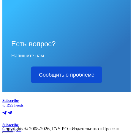
Есть вопрос?
Напишите нам
Сообщить о проблеме
Subscribe
to RSS Feeds
Subscribe
Copyrights © 2008-2026, ГАУ РО «Издательство «Пресса»
to Telegram