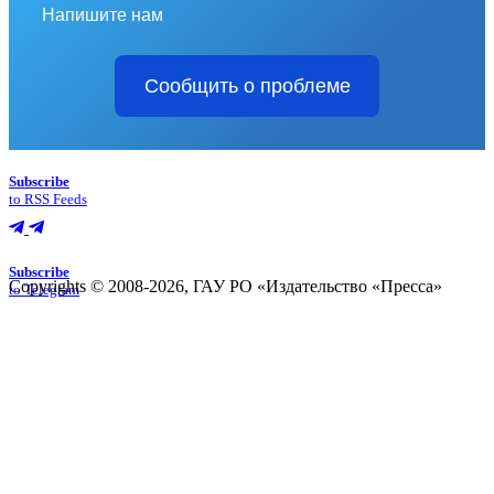
Напишите нам
Сообщить о проблеме
Subscribe
to RSS Feeds
Subscribe
Copyrights © 2008-2026, ГАУ РО «Издательство «Пресса»
to Telegram