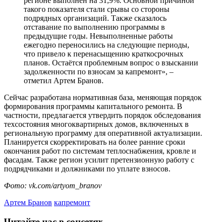
регионе выполнен на 31,9%. Основной причиной
такого показателя стали срывы со стороны
подрядных организаций. Также сказалось
отставание по выполнению программы в
предыдущие годы. Невыполненные работы
ежегодно переносились на следующие периоды,
что привело к перенасыщению краткосрочных
планов. Остаётся проблемным вопрос о взыскании
задолженности по взносам за капремонт», –
отметил Артем Бранов.
Сейчас разработана нормативная база, меняющая порядок
формирования программы капитального ремонта. В
частности, предлагается утвердить порядок обследования
техсостояния многоквартирных домов, включенных в
региональную программу для оперативной актуализации.
Планируется скорректировать на более ранние сроки
окончания работ по системам теплоснабжения, кровле и
фасадам. Также регион усилит претензионную работу с
подрядчиками и должниками по уплате взносов.
Фото: vk.com/artyom_branov
Артем Бранов
капремонт
Читайте нас в соцсетях