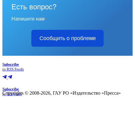
Есть вопрос?
Напишите нам
Сообщить о проблеме
Subscribe
to RSS Feeds
Subscribe
Copyrights © 2008-2026, ГАУ РО «Издательство «Пресса»
to Telegram