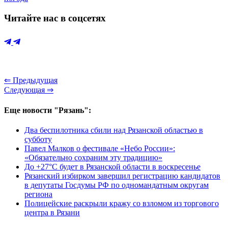
Читайте нас в соцсетях
⇐ Предыдущая
Следующая ⇒
Еще новости "Рязань":
Два беспилотника сбили над Рязанской областью в
субботу
Павел Малков о фестивале «Небо России»:
«Обязательно сохраним эту традицию»
До +27°С будет в Рязанской области в воскресенье
Рязанский избирком завершил регистрацию кандидатов
в депутаты Госдумы РФ по одномандатным округам
региона
Полицейские раскрыли кражу со взломом из торгового
центра в Рязани