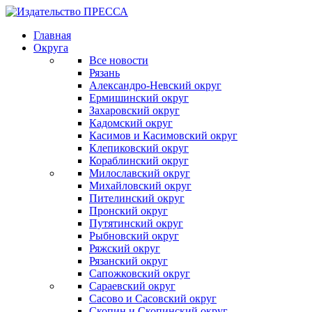
Главная
Округа
Все новости
Рязань
Александро-Невский округ
Ермишинский округ
Захаровский округ
Кадомский округ
Касимов и Касимовский округ
Клепиковский округ
Кораблинский округ
Милославский округ
Михайловский округ
Пителинский округ
Пронский округ
Путятинский округ
Рыбновский округ
Ряжский округ
Рязанский округ
Сапожковский округ
Сараевский округ
Сасово и Сасовский округ
Скопин и Скопинский округ