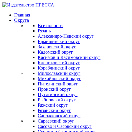
Главная
Округа
Все новости
Рязань
Александро-Невский округ
Ермишинский округ
Захаровский округ
Кадомский округ
Касимов и Касимовский округ
Клепиковский округ
Кораблинский округ
Милославский округ
Михайловский округ
Пителинский округ
Пронский округ
Путятинский округ
Рыбновский округ
Ряжский округ
Рязанский округ
Сапожковский округ
Сараевский округ
Сасово и Сасовский округ
Скопин и Скопинский округ